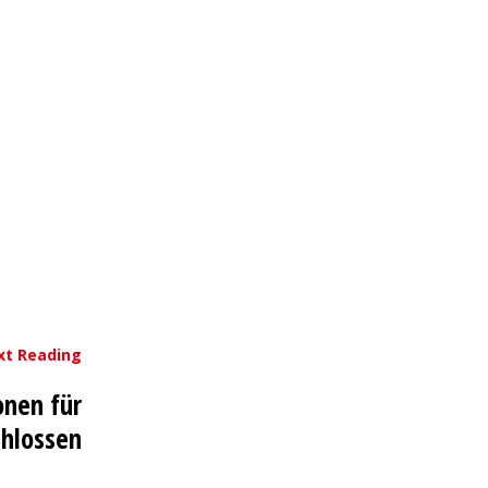
xt Reading
onen für
hlossen